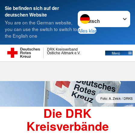
Sie befinden sich auf der
Sprache wechseln zu
deutschen Website
Suche
You are on the German website,
you can use the switch to switch to
Alles klar
the English one
Kreisverbände
DRK Kreisverband
Östliche Altmark e.V.
Menü
Foto: A. Zelck / DRKS
Die DRK
Kreisverbände