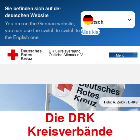
Sie befinden sich auf der
Sprache wechseln zu
deutschen Website
Suche
You are on the German website,
you can use the switch to switch to
Alles klar
the English one
Kreisverbände
DRK Kreisverband
Östliche Altmark e.V.
Menü
Foto: A. Zelck / DRKS
Die DRK
Kreisverbände