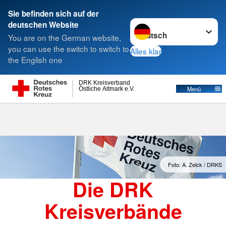
Sie befinden sich auf der
Sprache wechseln zu
deutschen Website
Suche
You are on the German website,
you can use the switch to switch to
Alles klar
the English one
Kreisverbände
DRK Kreisverband
Östliche Altmark e.V.
Menü
Foto: A. Zelck / DRKS
Die DRK
Kreisverbände