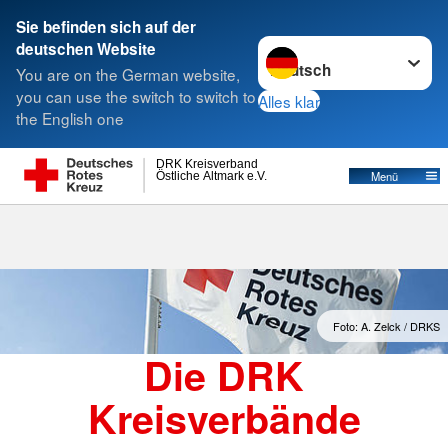
Sie befinden sich auf der
Sprache wechseln zu
deutschen Website
Suche
You are on the German website,
you can use the switch to switch to
Alles klar
the English one
Kreisverbände
DRK Kreisverband
Östliche Altmark e.V.
Menü
Foto: A. Zelck / DRKS
Die DRK
Kreisverbände