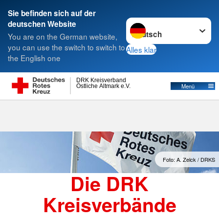
Sie befinden sich auf der
Sprache wechseln zu
deutschen Website
Suche
You are on the German website,
you can use the switch to switch to
Alles klar
the English one
Kreisverbände
DRK Kreisverband
Östliche Altmark e.V.
Menü
Foto: A. Zelck / DRKS
Die DRK
Kreisverbände