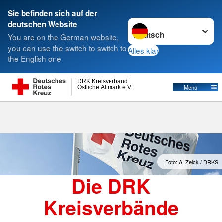
Sie befinden sich auf der
Sprache wechseln zu
deutschen Website
Suche
You are on the German website,
you can use the switch to switch to
Alles klar
the English one
Kreisverbände
DRK Kreisverband
Östliche Altmark e.V.
Menü
Foto: A. Zelck / DRKS
Die DRK
Kreisverbände