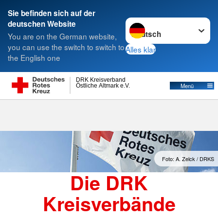
Sie befinden sich auf der
Sprache wechseln zu
deutschen Website
Suche
You are on the German website,
you can use the switch to switch to
Alles klar
the English one
Kreisverbände
DRK Kreisverband
Östliche Altmark e.V.
Menü
Foto: A. Zelck / DRKS
Die DRK
Kreisverbände