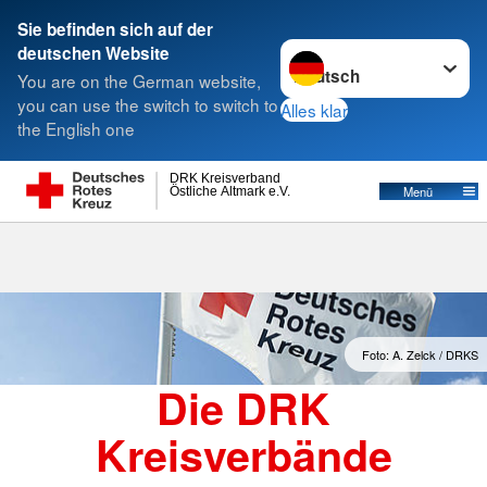
Sie befinden sich auf der
Sprache wechseln zu
deutschen Website
Suche
You are on the German website,
you can use the switch to switch to
Alles klar
the English one
Kreisverbände
DRK Kreisverband
Östliche Altmark e.V.
Menü
Foto: A. Zelck / DRKS
Die DRK
Kreisverbände