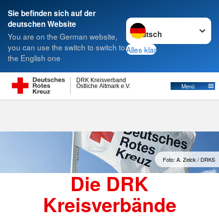
Sie befinden sich auf der
Sprache wechseln zu
deutschen Website
Suche
You are on the German website,
you can use the switch to switch to
Alles klar
the English one
Kreisverbände
DRK Kreisverband
Östliche Altmark e.V.
Menü
Foto: A. Zelck / DRKS
Die DRK
Kreisverbände