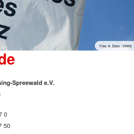
"Sorgenfrei" Osterburg
erwachsene Zuwanderer
Gesonderte Beratung und
Betreuung
mmern
Suchdienst
Foto: A. Zelck / DRKS
de
ing-Spreewald e.V.
8
7 0
7 50