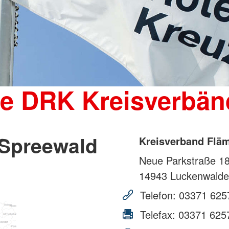
Wohnheim 
Mutter-Kind-Gruppe
Tagesgruppen
Spenden
Schulische Betreuung für den
Kleiderka
stationären Bereich
DRK-Shop
Elterncoach
Psychologin
Familienhilfe
Familienübergreifende Einzel- und
ie DRK Kreisverbän
Gruppenangebote und
Psychodramatische Gruppenarbeit
in der Familienhilfe
-Spreewald
Kreisverband Fläm
Neue Parkstraße 1
14943
Luckenwalde
Telefon:
03371 625
Telefax:
03371 625