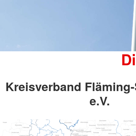
Kinder, Jugend und Familie
Jugendclub
Kindertagesstätten
Wohnheim "Julianenhof" Havelberg
Bildungs- und Begegnungsstätte
Amicus
D
Kreisverband Fläming
e.V.