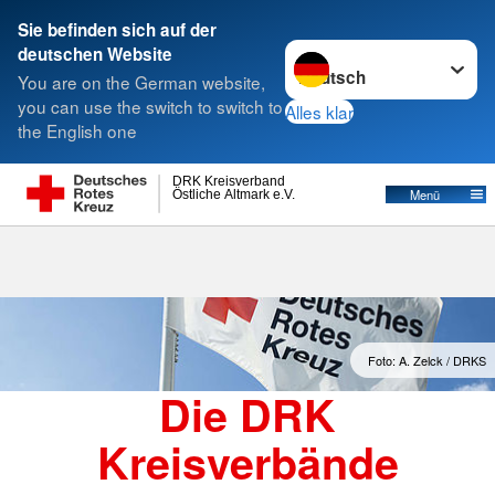
Sie befinden sich auf der
Sprache wechseln zu
deutschen Website
Suche
You are on the German website,
you can use the switch to switch to
Alles klar
the English one
Kreisverbände
DRK Kreisverband
Östliche Altmark e.V.
Menü
Foto: A. Zelck / DRKS
Die DRK
Kreisverbände