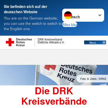
Sie befinden sich auf der
Sprache wechseln zu
deutschen Website
Suche
You are on the German website,
you can use the switch to switch to
Alles klar
the English one
Kreisverbände
DRK Kreisverband
Östliche Altmark e.V.
Menü
Foto: A. Zelck / DRKS
Die DRK
Kreisverbände