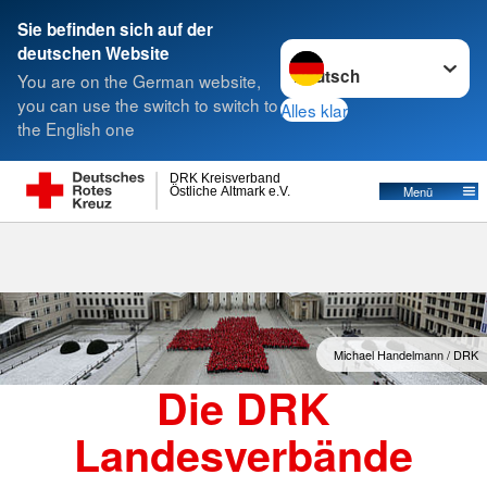
Sie befinden sich auf der
Sprache wechseln zu
deutschen Website
Suche
You are on the German website,
you can use the switch to switch to
Alles klar
the English one
Landesverbände
DRK Kreisverband
Östliche Altmark e.V.
Menü
Michael Handelmann / DRK
Die DRK
Landesverbände