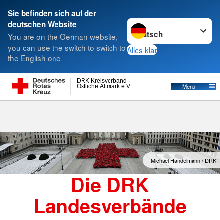
Sie befinden sich auf der
Sprache wechseln zu
deutschen Website
Suche
You are on the German website,
you can use the switch to switch to
Alles klar
the English one
Landesverbände
DRK Kreisverband
Östliche Altmark e.V.
Menü
Michael Handelmann / DRK
Die DRK
Landesverbände