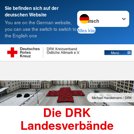
Sie befinden sich auf der
Sprache wechseln zu
deutschen Website
Suche
You are on the German website,
you can use the switch to switch to
Alles klar
the English one
Landesverbände
DRK Kreisverband
Östliche Altmark e.V.
Menü
Michael Handelmann / DRK
Die DRK
Landesverbände