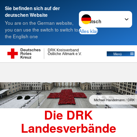
Sie befinden sich auf der
Sprache wechseln zu
deutschen Website
Suche
You are on the German website,
you can use the switch to switch to
Alles klar
the English one
Landesverbände
DRK Kreisverband
Östliche Altmark e.V.
Menü
Michael Handelmann / DRK
Die DRK
Landesverbände