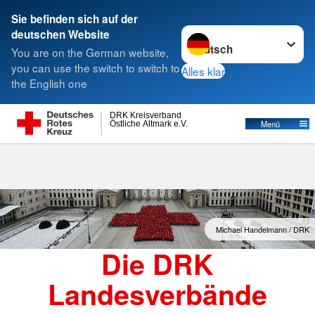
Sie befinden sich auf der
Sprache wechseln zu
deutschen Website
Suche
You are on the German website,
you can use the switch to switch to
Alles klar
the English one
Landesverbände
DRK Kreisverband
Östliche Altmark e.V.
Menü
Michael Handelmann / DRK
Die DRK
Landesverbände