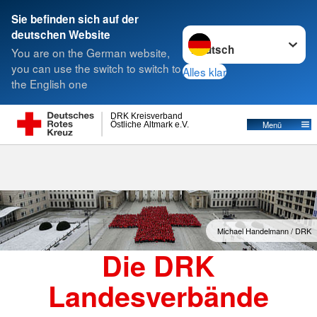
Sie befinden sich auf der
Sprache wechseln zu
deutschen Website
Suche
You are on the German website,
you can use the switch to switch to
Alles klar
the English one
Landesverbände
DRK Kreisverband
Östliche Altmark e.V.
Menü
Michael Handelmann / DRK
Die DRK
Landesverbände