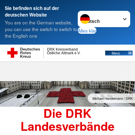
Sie befinden sich auf der
Sprache wechseln zu
deutschen Website
Suche
You are on the German website,
you can use the switch to switch to
Alles klar
the English one
Landesverbände
DRK Kreisverband
Östliche Altmark e.V.
Menü
Michael Handelmann / DRK
Die DRK
Landesverbände