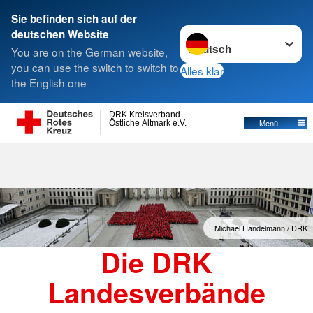
Sie befinden sich auf der
Sprache wechseln zu
deutschen Website
Suche
You are on the German website,
you can use the switch to switch to
Alles klar
the English one
Landesverbände
DRK Kreisverband
Östliche Altmark e.V.
Menü
Michael Handelmann / DRK
Die DRK
Landesverbände