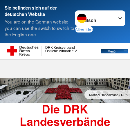
Sie befinden sich auf der
Sprache wechseln zu
deutschen Website
Suche
You are on the German website,
you can use the switch to switch to
Alles klar
the English one
Landesverbände
DRK Kreisverband
Östliche Altmark e.V.
Menü
Michael Handelmann / DRK
Die DRK
Landesverbände