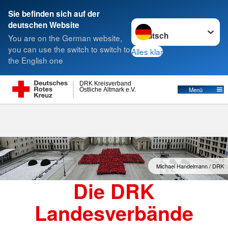
Sie befinden sich auf der
Sprache wechseln zu
deutschen Website
Suche
You are on the German website,
you can use the switch to switch to
Alles klar
the English one
Landesverbände
DRK Kreisverband
Östliche Altmark e.V.
Menü
Michael Handelmann / DRK
Die DRK
Landesverbände