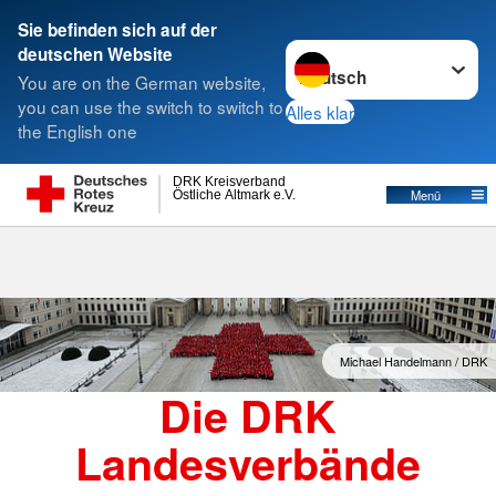
Sie befinden sich auf der
Sprache wechseln zu
deutschen Website
Suche
You are on the German website,
you can use the switch to switch to
Alles klar
the English one
Landesverbände
DRK Kreisverband
Östliche Altmark e.V.
Menü
Michael Handelmann / DRK
Die DRK
Landesverbände