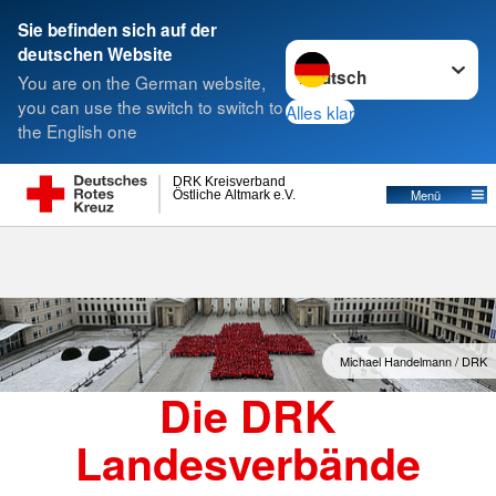
Sie befinden sich auf der
Sprache wechseln zu
deutschen Website
Suche
You are on the German website,
you can use the switch to switch to
Alles klar
the English one
Landesverbände
DRK Kreisverband
Östliche Altmark e.V.
Menü
Michael Handelmann / DRK
Die DRK
Landesverbände