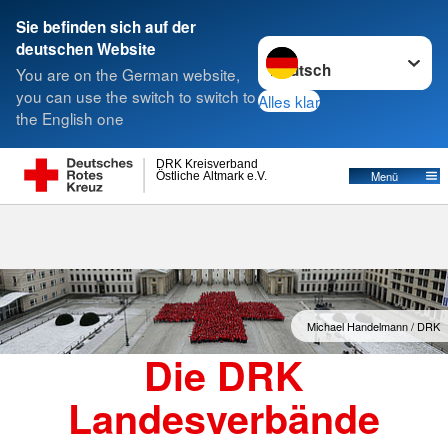
Sie befinden sich auf der
Sprache wechseln zu
deutschen Website
Suche
You are on the German website,
you can use the switch to switch to
Alles klar
the English one
Landesverbände
DRK Kreisverband
Östliche Altmark e.V.
Menü
Michael Handelmann / DRK
Die DRK
Landesverbände