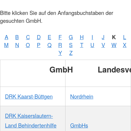
Bitte klicken Sie auf den Anfangsbuchstaben der
gesuchten GmbH.
A
B
C
D
E
F
G
H
I
J
K
L
M
N
O
P
Q
R
S
T
U
V
W
X
Y
Z
GmbH
Landesv
DRK Kaarst-Büttgen
Nordrhein
DRK Kaiserslautern-
Land Behindertenhilfe
GmbHs