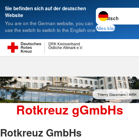
Sie befinden sich auf der deutschen
Sprache wechseln 
Website
Suche
You are on the German website, you can
Alles klar
use the switch to switch to the English one
DRK Kreisverband
Östliche Altmark e.V.
Rotkreuz gGmbHs
Thierry Gassmann / IKRK
Rotkreuz gGmbHs
Rotkreuz GmbHs