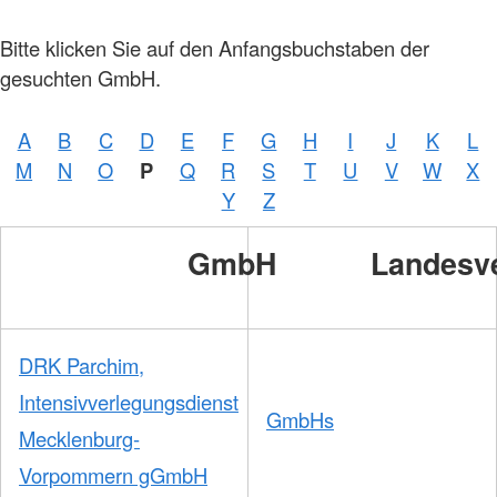
Bitte klicken Sie auf den Anfangsbuchstaben der
gesuchten GmbH.
A
B
C
D
E
F
G
H
I
J
K
L
M
N
O
P
Q
R
S
T
U
V
W
X
Y
Z
GmbH
Landesv
DRK Parchim,
Intensivverlegungsdienst
GmbHs
Mecklenburg-
Vorpommern gGmbH