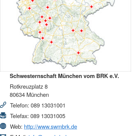
Schwesternschaft München vom BRK e.V.
Rotkreuzplatz 8
80634
München
Telefon:
089 13031001
Telefax:
089 13031005
Web:
http://www.swmbrk.de