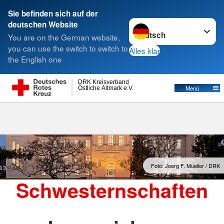
Sie befinden sich auf der
Sprache wechseln zu
deutschen Website
Suche
You are on the German website,
you can use the switch to switch to
Alles klar
the English one
Schwesternschaften
DRK Kreisverband
Östliche Altmark e.V.
Menü
Foto: Joerg F. Mueller / DRK
Schwesternschaften