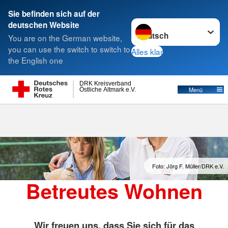
Sie befinden sich auf der
Sprache wechseln zu
deutschen Website
Suche
You are on the German website,
you can use the switch to switch to
Alles klar
the English one
Betreutes Wohnen
DRK Kreisverband
Östliche Altmark e.V.
Menü
Foto: Jörg F. Müller/DRK e.V.
Betreutes Wohnen
Wir freuen uns, dass Sie sich für das