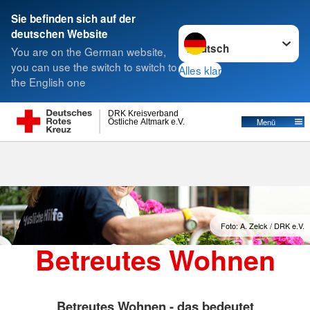
Sie befinden sich auf der
Sprache wechseln zu
deutschen Website
Suche
You are on the German website,
you can use the switch to switch to
Alles klar
the English one
Betreutes Wohnen
DRK Kreisverband
Östliche Altmark e.V.
Menü
Foto: A. Zelck / DRK e.V.
Betreutes Wohnen
Betreutes Wohnen - das bedeutet