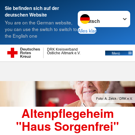
Sie befinden sich auf der
Sprache wechseln zu
deutschen Website
Suche
You are on the German website,
you can use the switch to switch to
Alles klar
the English one
DRK Kreisverband
Östliche Altmark e.V.
Menü
Foto: A. Zelck / DRK e.V.
Altenpflegeheim
"Haus Sorgenfrei"