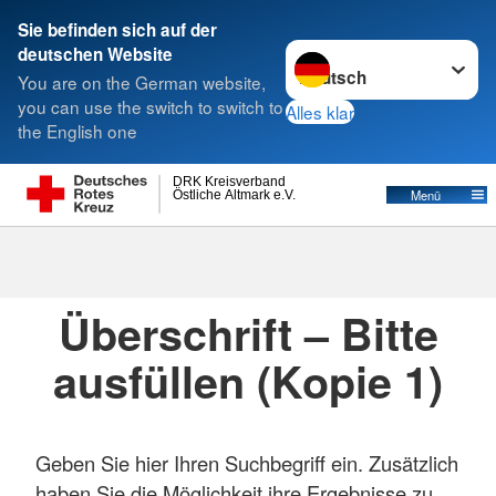
Sie befinden sich auf der
Sprache wechseln zu
deutschen Website
Suche
You are on the German website,
you can use the switch to switch to
Alles klar
the English one
DRK Kreisverband
Östliche Altmark e.V.
Menü
Suche
Überschrift – Bitte
ausfüllen (Kopie 1)
Geben Sie hier Ihren Suchbegriff ein. Zusätzlich
haben Sie die Möglichkeit ihre Ergebnisse zu