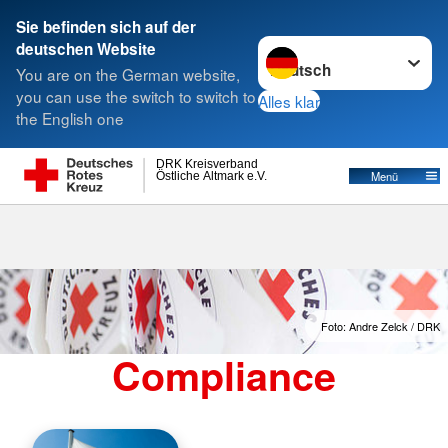
Sie befinden sich auf der
Sprache wechseln zu
deutschen Website
Suche
You are on the German website,
you can use the switch to switch to
Alles klar
the English one
DRK Kreisverband
Östliche Altmark e.V.
Menü
Foto: Andre Zelck / DRK
Compliance