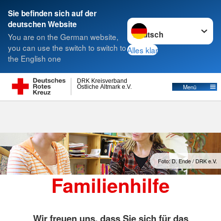
Sie befinden sich auf der
Sprache wechseln zu
deutschen Website
Suche
You are on the German website,
you can use the switch to switch to
Alles klar
the English one
Familienhilfe
DRK Kreisverband
Östliche Altmark e.V.
Menü
Foto: D. Ende / DRK e.V.
Familienhilfe
Wir freuen uns, dass Sie sich für das