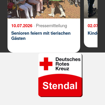
10.07.2026
· Pressemitteilung
02.07.2
Senioren feiern mit tierischen
Kinder a
Gästen