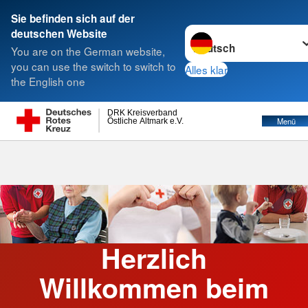
Sie befinden sich auf der
Sprache wechseln zu
deutschen Website
Suche
You are on the German website,
you can use the switch to switch to
Alles klar
the English one
DRK Kreisverband
Östliche Altmark e.V.
Menü
Herzlich
Willkommen beim