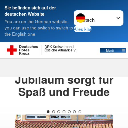
Sie befinden sich auf der
Sprache wechseln zu
deutschen Website
Suche
You are on the German website,
you can use the switch to switch to
Alles klar
the English one
DRK Kreisverband
Östliche Altmark e.V.
Menü
12.09.2024
· News KJH
Jubiläum sorgt für
Spaß und Freude