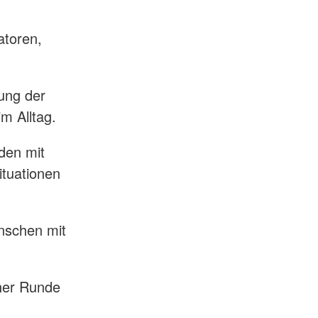
atoren,
zung der
im Alltag.
den mit
ituationen
nschen mit
cher Runde