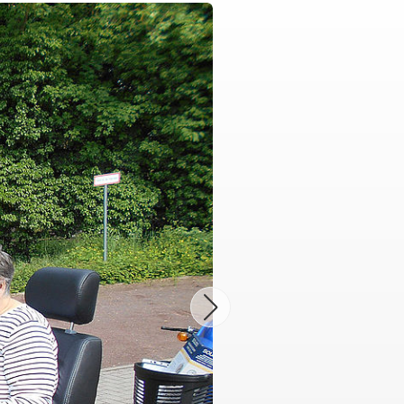
"Sorgenfrei" Osterburg
erwachsene Zuwanderer
Gesonderte Beratung und
Betreuung
mmern
Suchdienst