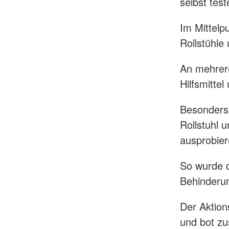
selbst test
Im Mittelp
Rollstühle
An mehrere
Hilfsmittel
Besonders 
Rollstuhl 
ausprobier
So wurde d
Behinderun
Der Aktion
und bot zu