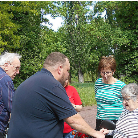
Wohnheim 
Mutter-Kind-Gruppe
Tagesgruppen
Spenden
Schulische Betreuung für den
Kleiderka
stationären Bereich
DRK-Shop
Elterncoach
Psychologin
Familienhilfe
Familienübergreifende Einzel- und
Gruppenangebote und
Psychodramatische Gruppenarbeit
in der Familienhilfe