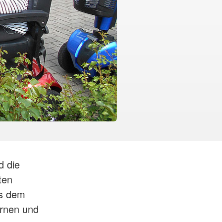
d die
ten
us dem
ernen und