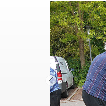
Kinder, Jugend und Familie
Jugendclub
Kindertagesstätten
Wohnheim "Julianenhof" Havelberg
Bildungs- und Begegnungsstätte
Amicus