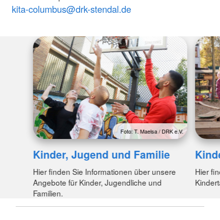
kita-columbus@drk-stendal.de
Foto: T. Maelsa / DRK e.V.
Kinder, Jugend und Familie
Kind
Hier finden Sie Informationen über unsere
Hier fi
Angebote für Kinder, Jugendliche und
Kindert
Familien.