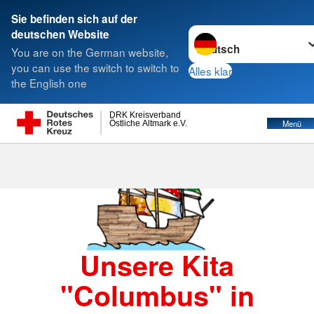
Sie befinden sich auf der
Sprache wechseln zu
deutschen Website
Suche
You are on the German website,
you can use the switch to switch to
Alles klar
the English one
DRK Kreisverband
Östliche Altmark e.V.
Menü
Unsere Kita
"Columbus" in