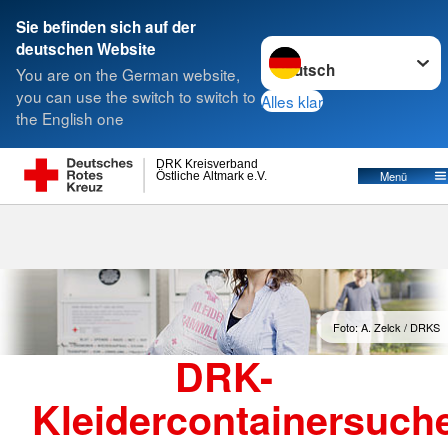
Sie befinden sich auf der
Sprache wechseln zu
deutschen Website
Suche
You are on the German website,
you can use the switch to switch to
Alles klar
the English one
DRK Kreisverband
Östliche Altmark e.V.
Menü
Foto: A. Zelck / DRKS
DRK-
Kleidercontainersuch