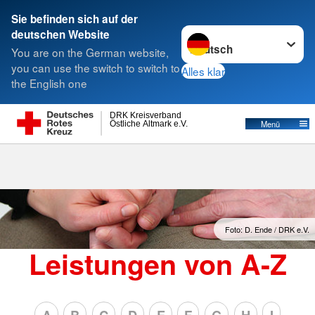
Sie befinden sich auf der
Sprache wechseln zu
deutschen Website
Suche
You are on the German website,
you can use the switch to switch to
Alles klar
the English one
DRK Kreisverband
Östliche Altmark e.V.
Menü
Foto: D. Ende / DRK e.V.
Leistungen von A-Z