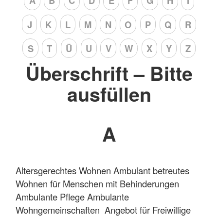
A
B
C
D
E
F
G
H
I
J
K
L
M
N
O
P
Q
R
S
T
Ü
U
V
W
X
Y
Z
Überschrift – Bitte
ausfüllen
A
Altersgerechtes Wohnen Ambulant betreutes
Wohnen für Menschen mit Behinderungen
Ambulante Pflege Ambulante
Wohngemeinschaften Angebot für Freiwillige