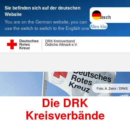
Sie befinden sich auf der deutschen
Sprache wechseln 
Website
Suche
You are on the German website, you can
Alles klar
use the switch to switch to the English one
DRK Kreisverband
Östliche Altmark e.V.
Kreisverbände
Foto: A. Zelck / DRKS
Die DRK
Kreisverbände