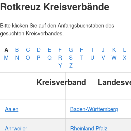
Rotkreuz Kreisverbände
Bitte klicken Sie auf den Anfangsbuchstaben des
gesuchten Kreisverbandes.
A
B
C
D
E
F
G
H
I
J
K
L
M
N
O
P
Q
R
S
T
U
V
W
X
Y
Z
Kreisverband
Landesv
Aalen
Baden-Württemberg
Ahrweiler
Rheinland-Pfalz