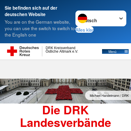
Sie befinden sich auf der
Sprache wechseln zu
deutschen Website
Suche
You are on the German website,
you can use the switch to switch to
Alles klar
the English one
Landesverbände
DRK Kreisverband
Östliche Altmark e.V.
Menü
Michael Handelmann / DRK
Die DRK
Landesverbände