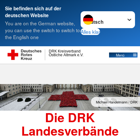
Sie befinden sich auf der
Sprache wechseln zu
deutschen Website
Suche
You are on the German website,
you can use the switch to switch to
Alles klar
the English one
Landesverbände
DRK Kreisverband
Östliche Altmark e.V.
Menü
Michael Handelmann / DRK
Die DRK
Landesverbände