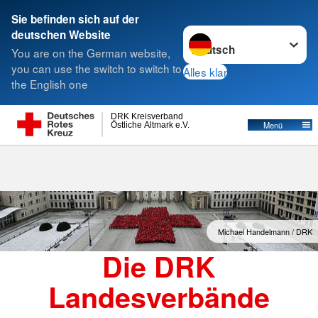
Sie befinden sich auf der
Sprache wechseln zu
deutschen Website
Suche
You are on the German website,
you can use the switch to switch to
Alles klar
the English one
Landesverbände
DRK Kreisverband
Östliche Altmark e.V.
Menü
Michael Handelmann / DRK
Die DRK
Landesverbände